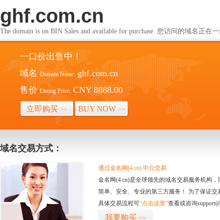
ghf.com.cn
The domain is on BIN Sales and available for purchase. 您访问的
一口价出售中！
域名
ghf.com.cn
Domain Name:
售价
CNY 8888.00
Listing Price:
立即购买
BUY NOW
>>
>>
域名交易方式：
通过金名网(4.cn) 中介交易
金名网(4.cn)是全球领先的域名交易服务机
简单、安全、专业的第三方服务！ 为了保证交
具体交易流程可
“点击这里”
查看或咨询support@
我要购买
>>