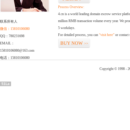
Process Overview:
4.cn is a world leading domain escrow service plat
million RMB transaction volume every year. We promi
联系所有人
5 workdays.
微信：15810106080
For detailed process, you can
“visit here”
or contact
QQ：780231698
BUY NOW
EMAIL：
>>
15810106080@163.com
电话：15810106080
Copyright © 1998 - 2
51La